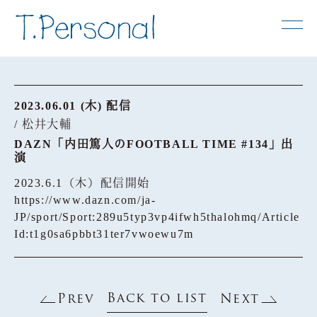
2023.06.01 (木) 配信
/ 松井大輔
DAZN「内田篤人のFOOTBALL TIME #134」出
演
2023.6.1（木）配信開始
https://www.dazn.com/ja-
JP/sport/Sport:289u5typ3vp4ifwh5thalohmq/Article
Id:t1g0sa6pbbt31ter7vwoewu7m
Back to list
Prev
Next